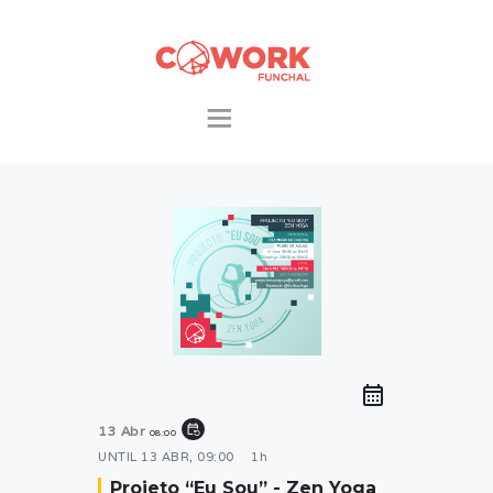
INÍCIO
O ESPAÇO
PACOTES &
EXTRAS
COWORKERS
EVENTOS
CONTACTOS
event_repeat
13 Abr
08:00
UNTIL
13 ABR, 09:00
1h
Projeto “Eu Sou” - Zen Yoga