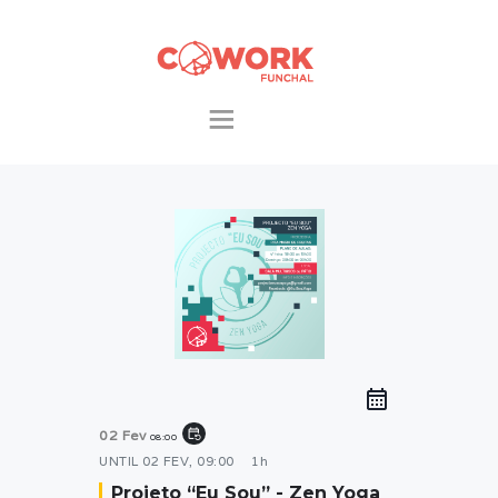
INÍCIO
O ESPAÇO
PACOTES &
EXTRAS
COWORKERS
EVENTOS
CONTACTOS
event_repeat
02 Fev
08:00
UNTIL
02 FEV, 09:00
1h
Projeto “Eu Sou” - Zen Yoga