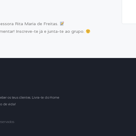
essora Rita Maria de Freitas.
mentar! Inscreve-te já e junta-te ao grupo.
eber os teus clientes. Livra-te do Home
o de vida!
reservados