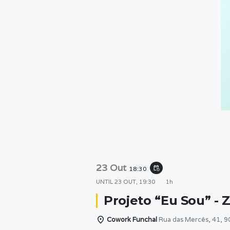
23 Out
event_repeat
18:30
UNTIL
23 OUT, 19:30
1h
Projeto “Eu Sou” - Z
Cowork Funchal
Rua das Mercês, 41, 