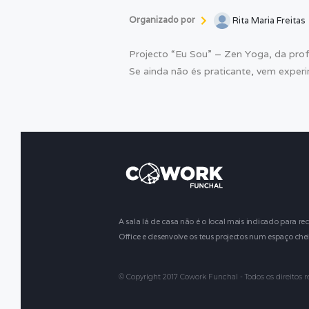
Organizado por
Rita Maria Freitas
Projecto “Eu Sou” – Zen Yoga, da prof
Se ainda não és praticante, vem experi
A sala lá de casa não é o local mais indicado para rec
Office e desenvolve os teus projectos num espaço chei
© Copyright 2017 Cowork Funchal - Todos os direitos 