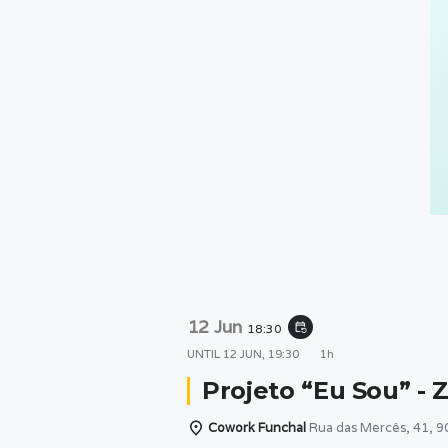
12 Jun
event_repeat
18:30
UNTIL
12 JUN, 19:30
1h
Projeto “Eu Sou” - Z
Cowork Funchal
Rua das Mercês, 41, 