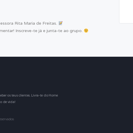
essora Rita Maria de Freitas.
mentar! Inscreve-te já e junta-te ao grupo.
eber os teus clientes. Livra-te do Home
o de vida!
reservados