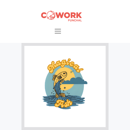
INÍCIO
O ESPAÇO
PACOTES &
EXTRAS
COWORKERS
EVENTOS
CONTACTOS